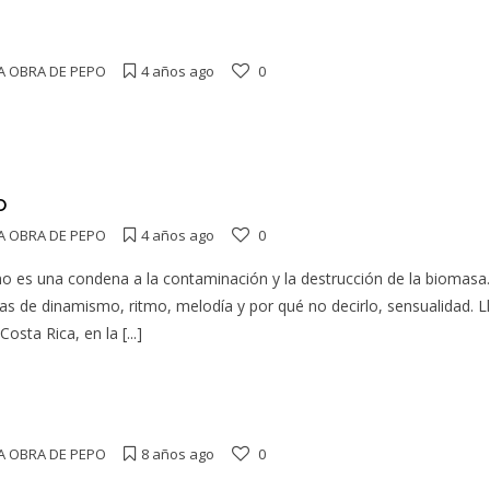
A OBRA DE PEPO
4 años ago
0
o
A OBRA DE PEPO
4 años ago
0
o es una condena a la contaminación y la destrucción de la biomasa.
as de dinamismo, ritmo, melodía y por qué no decirlo, sensualidad. Ll
Costa Rica, en la
[...]
A OBRA DE PEPO
8 años ago
0