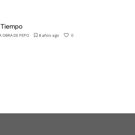
l Tiempo
A OBRA DE PEPO
8 años ago
0