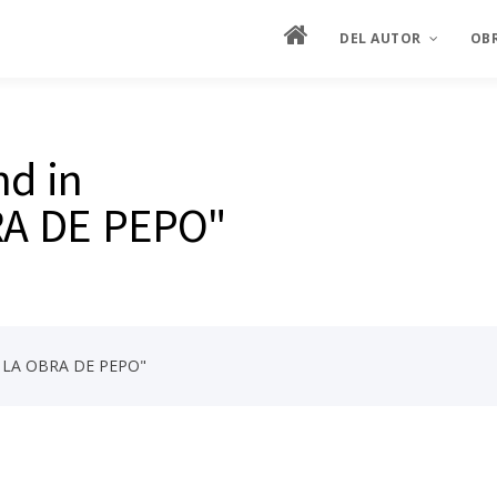
DEL AUTOR
OB
MANIFIESTO
ES
nd in
HOJA DE VIDA
ES
A DE PEPO"
SEMBLANZA ILUSTRAD
PIN
ENTREVISTAS
CRÍTICA
E LA OBRA DE PEPO"
PRODUCCIÓN ARTÍSTIC