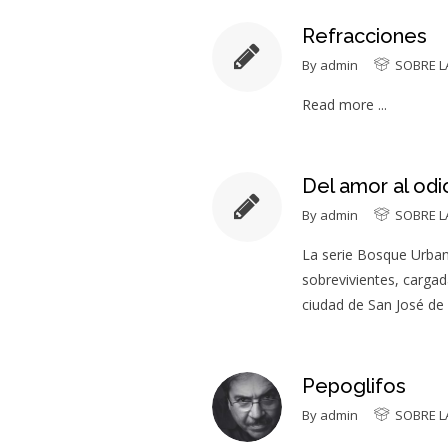
Refracciones
By
admin
SOBRE L
Read more ...
Del amor al odi
By
admin
SOBRE L
La serie Bosque Urban
sobrevivientes, cargad
ciudad de San José de 
Pepoglifos
By
admin
SOBRE L