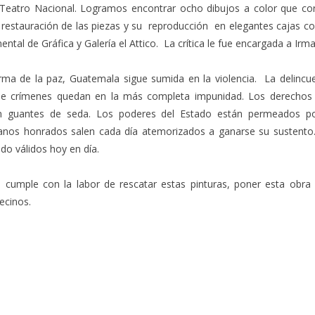
Teatro Nacional. Logramos encontrar ocho dibujos a color que cor
 restauración de las piezas y su reproducción en elegantes cajas con
ntal de Gráfica y Galería el Attico. La crítica le fue encargada a Irm
irma de la paz, Guatemala sigue sumida en la violencia. La delinc
e crímenes quedan en la más completa impunidad. Los derechos 
on guantes de seda. Los poderes del Estado están permeados por
danos honrados salen cada día atemorizados a ganarse su sustent
do válidos hoy en día.
umple con la labor de rescatar estas pinturas, poner esta obra a
ecinos.