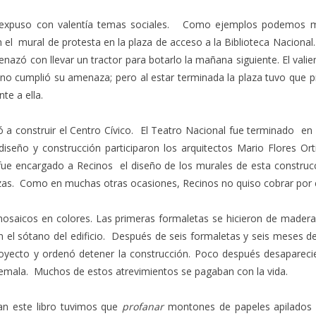
ica expuso con valentía temas sociales. Como ejemplos podemos m
 el mural de protesta en la plaza de acceso a la Biblioteca Nacional.
zó con llevar un tractor para botarlo la mañana siguiente. El valien
 no cumplió su amenaza; pero al estar terminada la plaza tuvo que pr
te a ella.
a construir el Centro Cívico. El Teatro Nacional fue terminado en 
iseño y construcción participaron los arquitectos Mario Flores Ort
ue encargado a Recinos el diseño de los murales de esta construcci
as. Como en muchas otras ocasiones, Recinos no quiso cobrar por e
mosaicos en colores. Las primeras formaletas se hicieron de mader
n el sótano del edificio. Después de seis formaletas y seis meses
royecto y ordenó detener la construcción. Poco después desapareci
emala. Muchos de estos atrevimientos se pagaban con la vida.
man este libro tuvimos que
profanar
montones de papeles apilados