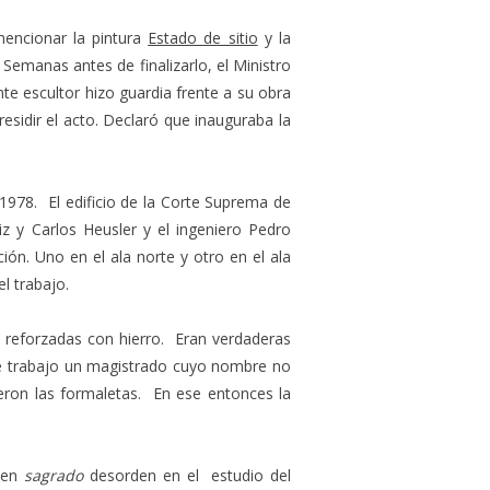
2014
encionar la pintura
Estado de sitio
y la
2013
 Semanas antes de finalizarlo, el Ministro
2012
te escultor hizo guardia frente a su obra
esidir el acto. Declaró que inauguraba la
2011
2010
1978. El edificio de la Corte Suprema de
iz y Carlos Heusler y el ingeniero Pedro
ón. Uno en el ala norte y otro en el ala
l trabajo.
a reforzadas con hierro. Eran verdaderas
 de trabajo un magistrado cuyo nombre no
eron las formaletas. En ese entonces la
 en
sagrado
desorden en el estudio del