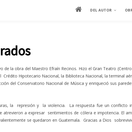
DEL AUTOR
OB
MANIFIESTO
ES
urados
HOJA DE VIDA
ES
SEMBLANZA ILUSTRAD
PIN
de la obra del Maestro Efraín Recinos. Hizo el Gran Teatro (Centro C
ENTREVISTAS
el Crédito Hipotecario Nacional, la Biblioteca Nacional, la terminal a
cción del Conservatorio Nacional de Música y enriqueció sus paredes
CRÍTICA
PRODUCCIÓN ARTÍSTIC
as, la represión y la violencia. La respuesta fue un conflicto i
 atrevieron a expresar sentimientos de cólera e impotencia. El am
valientemente se quedaron en Guatemala. Gracias a Dios sobreviv