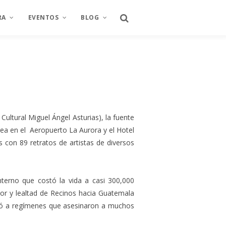
RA
EVENTOS
BLOG
CULTURA
2022
ARTE
TAMPA
MANIFEST
2021
EMPRENDIMIENTO
Arte y Proyecto
A
TURA
SÍNTESIS BIOGRÁFICA
2020
OPINIÓN
Arte y Proyecto
ultural Miguel Ángel Asturias), la fuente
2019
BIBLIA
érea en el Aeropuerto La Aurora y el Hotel
 con 89 retratos de artistas de diversos
2018
LIBROS
A
2017
LITERATURA
nterno que costó la vida a casi 300,000
2016
or y lealtad de Recinos hacia Guatemala
ió a regímenes que asesinaron a muchos
2015