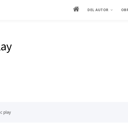
DEL AUTOR
OB
MANIFIESTO
ES
lay
HOJA DE VIDA
ES
SEMBLANZA ILUSTRAD
PIN
ENTREVISTAS
CRÍTICA
PRODUCCIÓN ARTÍSTIC
c play