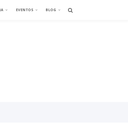
RA
EVENTOS
BLOG
CULTURA
2022
ARTE
TAMPA
MANIFEST
2021
EMPRENDIMIENTO
Arte y Proyecto
A
TURA
SÍNTESIS BIOGRÁFICA
2020
OPINIÓN
Arte y Proyecto
2019
BIBLIA
2018
LIBROS
A
2017
LITERATURA
2016
2015