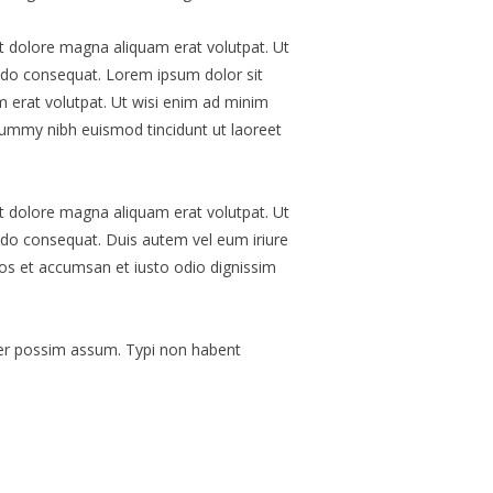
t dolore magna aliquam erat volutpat. Ut
modo consequat. Lorem ipsum dolor sit
 erat volutpat. Ut wisi enim ad minim
onummy nibh euismod tincidunt ut laoreet
t dolore magna aliquam erat volutpat. Ut
modo consequat. Duis autem vel eum iriure
 eros et accumsan et iusto odio dignissim
cer possim assum. Typi non habent