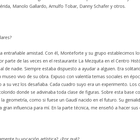
érida, Manolo Gallardo, Arnulfo Tobar, Danny Schafer y otros.
lares?
na entrañable amistad. Con él, Monteforte y su grupo establecimos l
 parte de las veces en el restaurante La Mezquita en el Centro Histór
al de nadie. Siempre estaba dispuesto a ayudar a alguien. Era solitar
n museo vivo de su obra. Expuso con valentía temas sociales en época
 a su vez los desafiaba. Cada cuadro suyo era un experimento. Los 
lorido donde se adivinaba toda clase de figuras. Sobre esta base c
 la geometría, como si fuese un Gaudí nacido en el futuro. Su genial
a gran influencia para mí. En la parte técnica, me enseñó a hacer sus o
mente tu vocación artística? ¿Por qué?