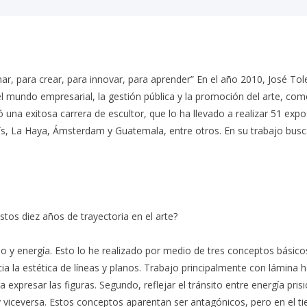
nar, para crear, para innovar, para aprender” En el año 2010, José T
 el mundo empresarial, la gestión pública y la promoción del arte, c
ió una exitosa carrera de escultor, que lo ha llevado a realizar 51 expo
s, La Haya, Ámsterdam y Guatemala, entre otros. En su trabajo busca 
stos diez años de trayectoria en el arte?
acio y energía. Esto lo he realizado por medio de tres conceptos básic
ia la estética de líneas y planos. Trabajo principalmente con lámina 
 expresar las figuras. Segundo, reflejar el tránsito entre energía pris
y viceversa. Estos conceptos aparentan ser antagónicos, pero en el t