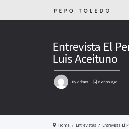
Entrevista El Pe
Luis Aceituno
By
admin
6 años ago
Home
/
Entrevistas
/
Entrevista El 