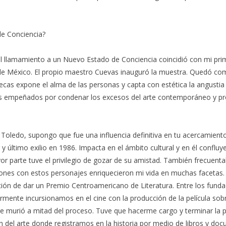
e Conciencia?
el llamamiento a un Nuevo Estado de Conciencia coincidió con mi prim
e México. El propio maestro Cuevas inauguró la muestra. Quedó como 
ecas expone el alma de las personas y capta con estética la angustia
empeñados por condenar los excesos del arte contemporáneo y propon
oledo, supongo que fue una influencia definitiva en tu acercamiento 
y último exilio en 1986. Impacta en el ámbito cultural y en él confluy
yor parte tuve el privilegio de gozar de su amistad. También frecuen
usiones con estos personajes enriquecieron mi vida en muchas facet
ción de dar un Premio Centroamericano de Literatura. Entre los fun
rmente incursionamos en el cine con la producción de la película s
 murió a mitad del proceso. Tuve que hacerme cargo y terminar la p
del arte donde registramos en la historia por medio de libros y doc