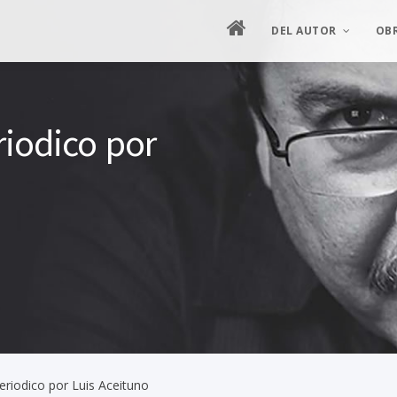
DEL AUTOR
OB
MANIFIESTO
ES
riodico por
HOJA DE VIDA
ES
SEMBLANZA ILUSTRAD
PIN
ENTREVISTAS
CRÍTICA
PRODUCCIÓN ARTÍSTIC
Periodico por Luis Aceituno