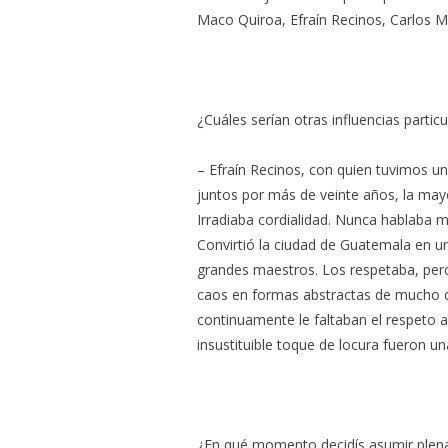
Maco Quiroa, Efraín Recinos, Carlos M
¿Cuáles serían otras influencias particu
– Efraín Recinos, con quien tuvimos u
juntos por más de veinte años, la mayor
Irradiaba cordialidad. Nunca hablaba m
Convirtió la ciudad de Guatemala en u
grandes maestros. Los respetaba, pero
caos en formas abstractas de mucho co
continuamente le faltaban el respeto a
insustituible toque de locura fueron un
¿En qué momento decidís asumir plena