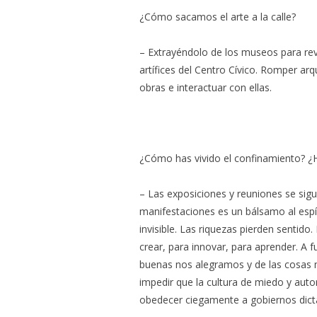
¿Cómo sacamos el arte a la calle?
– Extrayéndolo de los museos para reve
artífices del Centro Cívico. Romper ar
obras e interactuar con ellas.
¿Cómo has vivido el confinamiento? ¿H
– Las exposiciones y reuniones se sigue
manifestaciones es un bálsamo al esp
invisible. Las riquezas pierden sentid
crear, para innovar, para aprender. A 
buenas nos alegramos y de las cosas m
impedir que la cultura de miedo y au
obedecer ciegamente a gobiernos dicta