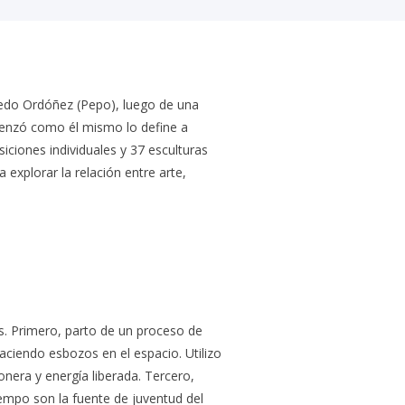
2014
2013
2012
oledo Ordóñez (Pepo), luego de una
2011
omenzó como él mismo lo define a
2010
siciones individuales y 37 esculturas
explorar la relación entre arte,
os. Primero, parto de un proceso de
haciendo esbozos en el espacio. Utilizo
ionera y energía liberada. Tercero,
iempo son la fuente de juventud del