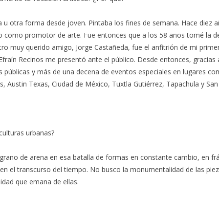
a u otra forma desde joven. Pintaba los fines de semana. Hace diez a
ido como promotor de arte. Fue entonces que a los 58 años tomé la de
Otro muy querido amigo, Jorge Castañeda, fue el anfitrión de mi prim
Efraín Recinos me presentó ante el público. Desde entonces, gracias a
as públicas y más de una decena de eventos especiales en lugares co
 Austin Texas, Ciudad de México, Tuxtla Gutiérrez, Tapachula y San 
sculturas urbanas?
rano de arena en esa batalla de formas en constante cambio, en frági
o en el transcurso del tiempo. No busco la monumentalidad de las pie
alidad que emana de ellas.