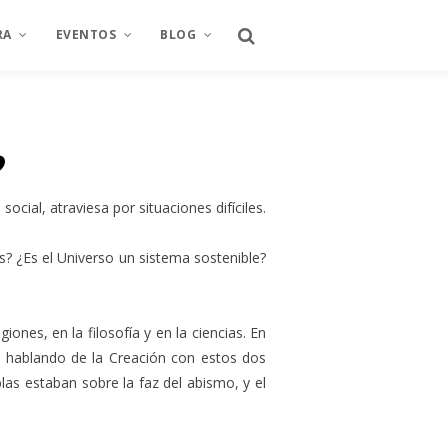
RA
EVENTOS
BLOG
CULTURA
2022
ARTE
TAMPA
MANIFEST
2021
EMPRENDIMIENTO
Arte y Proyecto
ial, atraviesa por situaciones difíciles.
A
TURA
SÍNTESIS BIOGRÁFICA
2020
OPINIÓN
Arte y Proyecto
2019
BIBLIA
¿Es el Universo un sistema sostenible?
2018
LIBROS
A
2017
LITERATURA
ones, en la filosofía y en la ciencias. En
a hablando de la Creación con estos dos
2016
eblas estaban sobre la faz del abismo, y el
2015