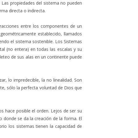
2014
o. Las propiedades del sistema no pueden
ma directa o indirecta.
2013
2012
eracciones entre los componentes de un
 geométricamente establecido, llamados
2011
endo el sistema sostenible. Los Sistemas
tal (no entera) en todas las escalas y su
2010
leteo de sus alas en un continente puede
r, lo impredecible, la no linealidad. Son
te, sólo la perfecta voluntad de Dios que
s hace posible el orden. Lejos de ser su
o donde se da la creación de la forma. El
brio los sistemas tienen la capacidad de