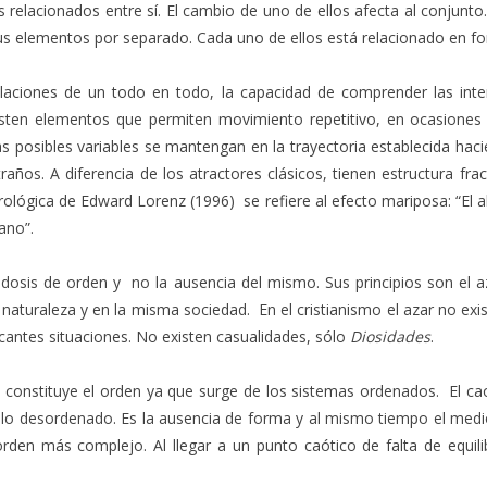
relacionados entre sí. El cambio de uno de ellos afecta al conjunt
s elementos por separado. Cada uno de ellos está relacionado en for
elaciones de un todo en todo, la capacidad de comprender las int
isten elementos que permiten movimiento repetitivo, en ocasiones
s posibles variables se mantengan en la trayectoria establecida haci
raños. A diferencia de los atractores clásicos, tienen estructura frac
ológica de Edward Lorenz (1996) se refiere al efecto mariposa: “El a
ano”.
edosis de orden y no la ausencia del mismo. Sus principios son el aza
aturaleza y en la misma sociedad. En el cristianismo el azar no exis
icantes situaciones. No existen casualidades, sólo
Diosidades
.
s constituye el orden ya que surge de los sistemas ordenados. El cao
, lo desordenado. Es la ausencia de forma y al mismo tiempo el medi
den más complejo. Al llegar a un punto caótico de falta de equili