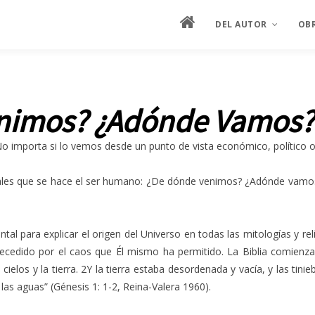
DEL AUTOR
OB
MANIFIESTO
ES
nimos? ¿Adónde Vamos?
HOJA DE VIDA
ES
importa si lo vemos desde un punto de vista económico, político o soc
SEMBLANZA ILUSTRAD
PIN
ENTREVISTAS
es que se hace el ser humano: ¿De dónde venimos? ¿Adónde vamos? 
CRÍTICA
PRODUCCIÓN ARTÍSTIC
l para explicar el origen del Universo en todas las mitologías y religi
precedido por el caos que Él mismo ha permitido. La Biblia comienz
s cielos y la tierra. 2Y la tierra estaba desordenada y vacía, y las tini
 las aguas” (Génesis 1: 1-2, Reina-Valera 1960).