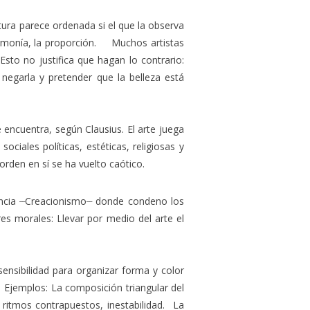
ra parece ordenada si el que la observa
a armonía, la proporción. Muchos artistas
sto no justifica que hagan lo contrario:
 negarla y pretender que la belleza está
 encuentra, según Clausius. El arte juega
ciales políticas, estéticas, religiosas y
rden en sí se ha vuelto caótico.
__
__
ncia
Creacionismo
donde condeno los
es morales: Llevar por medio del arte el
ensibilidad para organizar forma y color
. Ejemplos: La composición triangular del
 ritmos contrapuestos, inestabilidad. La