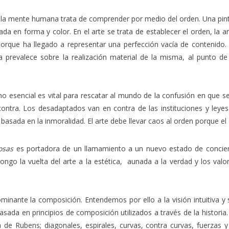
la mente humana trata de comprender por medio del orden. Una pintu
ada en forma y color. En el arte se trata de establecer el orden, l
rque ha llegado a representar una perfección vacía de contenido. E
a prevalece sobre la realización material de la misma, al punto de
o esencial es vital para rescatar al mundo de la confusión en que se
tra. Los desadaptados van en contra de las instituciones y leyes so
sada en la inmoralidad. El arte debe llevar caos al orden porque el o
osas
es portadora de un llamamiento a un nuevo estado de concie
go la vuelta del arte a la estética, aunada a la verdad y los valor
nante la composición. Entendemos por ello a la visión intuitiva y s
sada en principios de composición utilizados a través de la historia
e Rubens; diagonales, espirales, curvas, contra curvas, fuerzas y