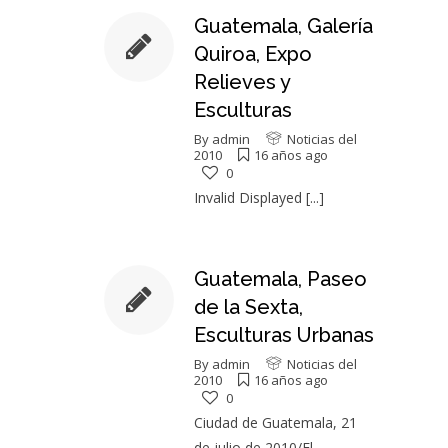
Guatemala, Galería
Quiroa, Expo
Relieves y
Esculturas
By
admin
Noticias del
2010
16 años ago
0
Invalid Displayed
[...]
Guatemala, Paseo
de la Sexta,
Esculturas Urbanas
By
admin
Noticias del
2010
16 años ago
0
Ciudad de Guatemala, 21
de julio de 2010/El