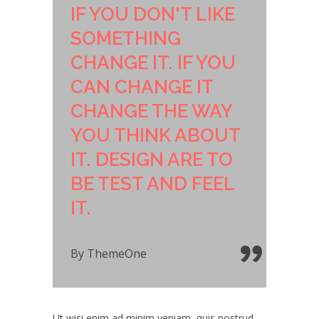
IF YOU DON'T LIKE
SOMETHING
CHANGE IT. IF YOU
CAN CHANGE IT
CHANGE THE WAY
YOU THINK ABOUT
IT. DESIGN ARE TO
BE TEST AND FEEL
IT.
By ThemeOne
Ut wisi enim ad minim veniam, quis nostrud