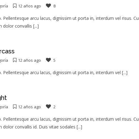
goría
12 años ago
8
o. Pellentesque arcu lacus, dignissim ut porta in, interdum vel risus. C
 dolor convallis
[...]
rcass
goría
12 años ago
5
o. Pellentesque arcu lacus, dignissim ut porta in, interdum vel
[...]
ht
goría
12 años ago
2
o. Pellentesque arcu lacus, dignissim ut porta in, interdum vel risus. C
dolor convallis id. Duis vitae sodales
[...]