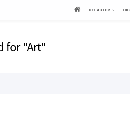
DEL AUTOR
OB
MANIFIESTO
ES
 for "Art"
HOJA DE VIDA
ES
SEMBLANZA ILUSTRAD
PIN
ENTREVISTAS
CRÍTICA
PRODUCCIÓN ARTÍSTIC