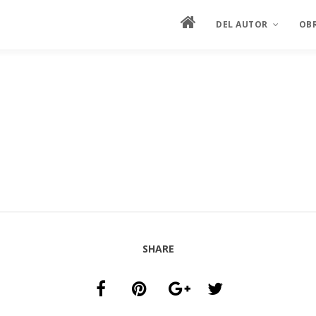
DEL AUTOR
OB
MANIFIESTO
ES
HOJA DE VIDA
ES
SEMBLANZA ILUSTRAD
PIN
ENTREVISTAS
CRÍTICA
PRODUCCIÓN ARTÍSTIC
SHARE