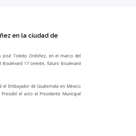
2014
2013
2012
ñez en la ciudad de
2011
2010
o José Toledo Ordóñez, en el marco del
Boulevard 17 oriente, futuro Boulevard
ipal el Embajador de Guatemala en México
 Presidió el acto el Presidente Municipal