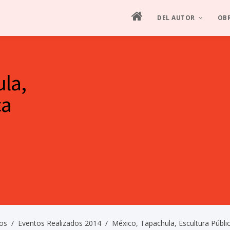
DEL AUTOR
OB
MANIFIESTO
ES
la,
HOJA DE VIDA
ES
ca
SEMBLANZA ILUSTRAD
PIN
ENTREVISTAS
CRÍTICA
PRODUCCIÓN ARTÍSTIC
os
/
Eventos Realizados 2014
/
México, Tapachula, Escultura Públi