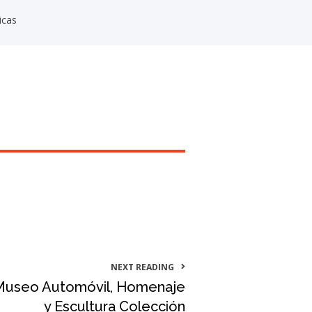
2014
icas
2013
2012
2011
2010
NEXT READING
 Museo Automóvil, Homenaje
y Escultura Colección