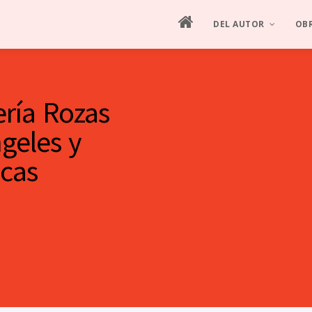
DEL AUTOR
OB
MANIFIESTO
ES
ría Rozas
HOJA DE VIDA
ES
geles y
SEMBLANZA ILUSTRAD
PIN
icas
ENTREVISTAS
CRÍTICA
PRODUCCIÓN ARTÍSTIC