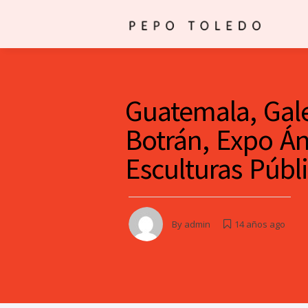
Guatemala, Gale
Botrán, Expo Án
Esculturas Públ
By
admin
14 años ago