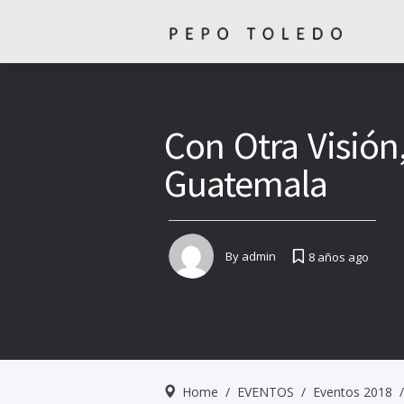
Con Otra Visió
Guatemala
By
admin
8 años ago
Home
/
EVENTOS
/
Eventos 2018