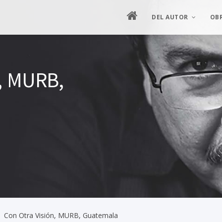
DEL AUTOR
OB
MANIFIESTO
ES
n, MURB,
HOJA DE VIDA
ES
SEMBLANZA ILUSTRAD
PIN
ENTREVISTAS
CRÍTICA
PRODUCCIÓN ARTÍSTIC
/
Con Otra Visión, MURB, Guatemala